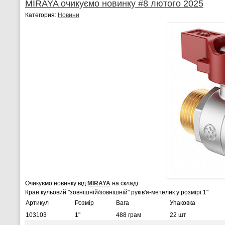
MIRAYA очикуємо новинку #8 лютого 2025
Категория:
Новини
Очикуємо новинку від
MIRAYA
на складі
Кран кульовий "зовнішній/зовнішній" руків'я-метелик у розмірі 1"
Артикул
Розмір
Вага
Упаковка
103103
1"
488 грам
22 шт