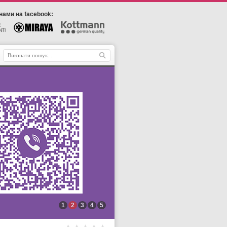
нами на facebook:
1
2
3
4
5